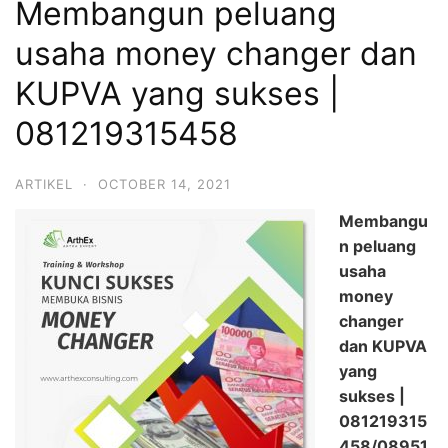
Membangun peluang
usaha money changer dan
KUPVA yang sukses |
081219315458
ARTIKEL
·
OCTOBER 14, 2021
Membangu
n peluang
usaha
money
changer
dan KUPVA
yang
sukses |
081219315
458/08951