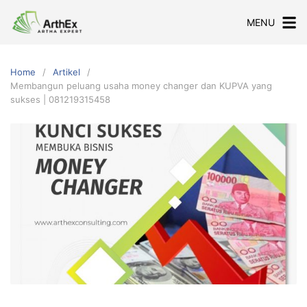
Skip
MENU
to
content
Home
Artikel
Membangun peluang usaha money changer dan KUPVA yang
sukses | 081219315458