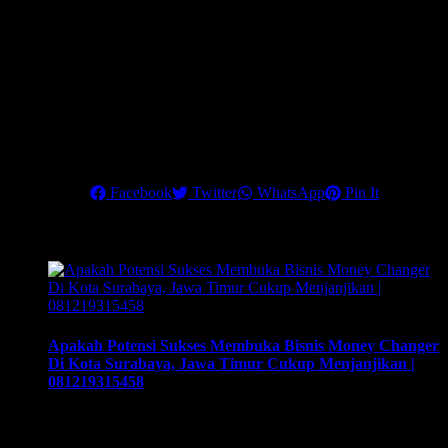
Data Real Time
Compatible semua PC/ Laptop/ HP
Data Terjamin Keamanannya
Customizable
Semua Data Dapat Terintegrasi
Layanan support trouble shoot
Konsultan IT Penyedia Solusi Untuk Memudahkan Bisnis
Anda | 081219315458
Share this
Facebook
Twitter
WhatsApp
Pin It
Related Posts
Apakah Potensi Sukses Membuka Bisnis Money Changer
Di Kota Surabaya, Jawa Timur Cukup Menjanjikan |
081219315458
Apakah Potensi Sukses Membuka Bisnis Money Changer Di
Kota Surabaya, Jawa Timur Cukup Menjanjikan |