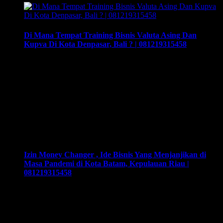
Di Mana Tempat Training Bisnis Valuta Asing Dan
Kupva Di Kota Denpasar, Bali ? | 081219315458
Di Mana Tempat Training Bisnis Valuta Asing Dan Kupva Di
Kota Denpasar, Bali | 081219315458. Training & Workshop
“Kunci Sukses Membuka Bisnis Money Changer” |
081219315458. ArthEx Consulting kembali
menyelenggarakan program Training & Workshop Kunci
Sukses Membuka Bisnis Money Changer untuk
mempersiapkan pengusaha fokus membuka bisnis money
changer dan strategi menjalankan-nya hingga sukses.
Training yang akan memberikan solusi tepat bagi …
Izin Money Changer , Ide Bisnis Yang Menjanjikan di
Masa Pandemi di Kota Batam, Kepulauan Riau |
081219315458
Izin Money Changer , Ide Bisnis Yang Menjanjikan di Masa
Pandemi di Kota Batam, Kepulauan Riau | 081219315458 .
Cara buka usaha money changer apa saja dokumen yang
harus disiapkan dan kemana berkas harus dikirimkan. Usaha