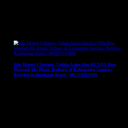
081219315458. Training & Workshop “Kunci Sukses
Membuka Bisnis Money Changer” | 081219315458. ArthEx
Consulting kembali menyelenggarakan program Training &
Workshop Kunci Sukses Membuka Bisnis Money
Changer untuk mempersiapkan pengusaha fokus membuka
bisnis money changer dan strategi menjalankan-nya hingga
sukses. Training yang akan memberikan solusi tepat …
Izin Money Changer, Valuta Asing dan KUVPA Bisa
Menjadi Ide Bisnis Terbaru di Kabupaten Sambas,
Provinsi Kalimantan Barat | 081219315458
Izin Money Changer, Valuta Asing dan KUVPA Bisa
Menjadi Ide Bisnis Terbaru di Kabupaten Sambas, Provinsi
Kalimantan Barat | 081219315458. Cara buka usaha money
changer apa saja dokumen yang harus disiapkan dan kemana
berkas harus dikirimkan. Usaha money changer atau
Pedagang Valuta Asing (PVA) menurut peraturan Bank
Indonesia dalam operasionalnya harus mendapatkan izin dari
BI. …