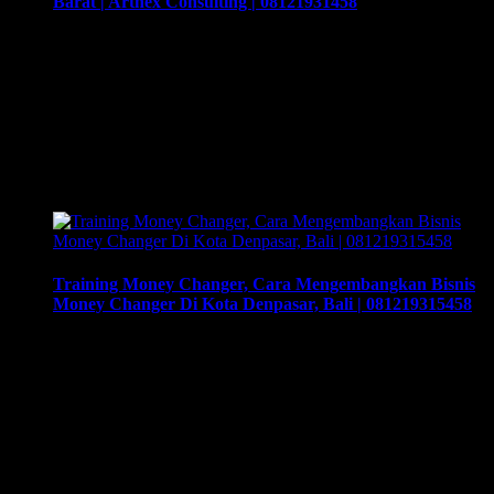
Barat | Arthex Consulting | 08121931458
Izin Money Changer, Kalian Binggung Mau Tukar Dollar
Dimana? kami Solusinya Di Provinsi Kalimantan Barat |
Arthex Consulting | 08121931458. Cara buka usaha money
changer apa saja dokumen yang harus disiapkan dan kemana
berkas harus dikirimkan. Usaha money changer atau
Pedagang Valuta Asing (PVA) menurut peraturan Bank
Indonesia dalam operasionalnya harus mendapatkan izin dari
BI. …
Training Money Changer, Cara Mengembangkan Bisnis
Money Changer Di Kota Denpasar, Bali | 081219315458
Training Money Changer, Cara Mengembangkan Bisnis
Money Changer Di Kota Denpasar, Bali | 081219315458.
Training & Workshop “Kunci Sukses Membuka Bisnis
Money Changer” | 081219315458. ArthEx
Consulting kembali menyelenggarakan program Training &
Workshop Kunci Sukses Membuka Bisnis Money
Changer untuk mempersiapkan pengusaha fokus membuka
bisnis money changer dan strategi menjalankan-nya hingga