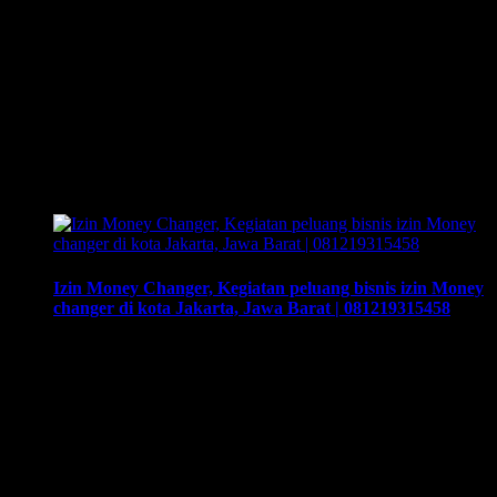
Training Money Changer, Bisnis Penukaran Uang Adalah
Peluang Usaha Yang Sedang Hits Di Semarang, Jawa
Tengah | 081219315458. Training & Workshop “Kunci
Sukses Membuka Bisnis Money Changer” |
081219315458. ArthEx Consulting kembali
menyelenggarakan program Training & Workshop Kunci
Sukses Membuka Bisnis Money Changer untuk
mempersiapkan pengusaha fokus membuka bisnis money
changer dan strategi menjalankan-nya hingga sukses.
Training yang akan memberikan …
Izin Money Changer, Kegiatan peluang bisnis izin Money
changer di kota Jakarta, Jawa Barat | 081219315458
Izin Money Changer, Kegiatan peluang bisnis izin Money
changer di kota Jakarta, Jawa Barat | 081219315458, Cara
syarat dan prosedur mengurus daftar daftar izin money
changer , cara buka usaha money changer apa saja dokumen
yang harus disiapkan dan kemana berkas harus dikirimkan.
Usaha money changer atau Pedagang Valuta Asing (PVA)
menurut peraturan Bank Indonesia …