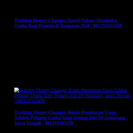
sukses. Training yang akan memberikan solusi tepat bagi
Anda …
Training Money Changer, Kunci Sukses Membuka
Usaha Bagi Pemula di Denpasar, Bali | 081219315458
Training Money Changer, Kunci Sukses Membuka Usaha
Bagi Pemula di Denpasar, Bali | 081219315458. Training &
Workshop “Kunci Sukses Membuka Bisnis Money Changer”
| 081219315458. ArthEx Consulting kembali
menyelenggarakan program Training & Workshop Kunci
Sukses Membuka Bisnis Money Changer untuk
mempersiapkan pengusaha fokus membuka bisnis money
changer dan strategi menjalankan-nya hingga sukses.
Training yang akan memberikan solusi tepat …
Training Money Changer, Bisnis Penukaran Uang
Adalah Peluang Usaha Yang Sedang Hits Di Semarang,
Jawa Tengah | 081219315458