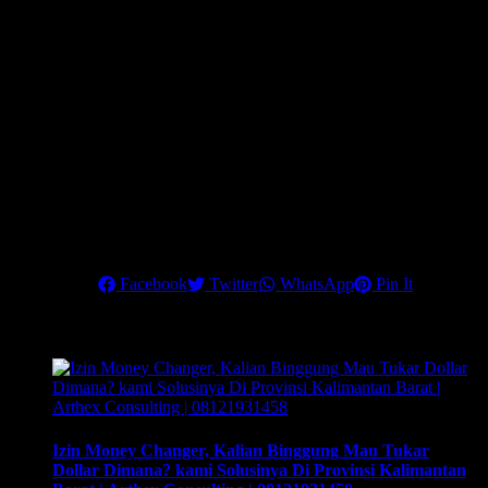
indonesia & english) dan surat konfirmasi transaksi banknotes
dan Telegraphic Transfer (TT). *hanya ditraining 3 – 4
November 2021.
Dapatkan Rahasia strategi mengembangkan bisnis money
changer dengan penghasilan maksimal dan 90% klien Anda
adalah Corporate Company.
Hubungi kami di nomor telepon:
6221 84936048
atau
0812 1931
5458
, untuk info lebih lanjut
.
Pastikan Anda mengikuti training terbaik ini, untuk menjadikan
money changer sebagai
Share this
Facebook
Twitter
WhatsApp
Pin It
Related Posts
Izin Money Changer, Kalian Binggung Mau Tukar
Dollar Dimana? kami Solusinya Di Provinsi Kalimantan