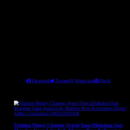
percakapan marketing, contoh surat penawaran (bahasa
indonesia & english) dan surat konfirmasi transaksi banknotes
dan Telegraphic Transfer (TT). *hanya ditraining 3 – 4
November 2021.
Dapatkan Rahasia strategi mengembangkan bisnis money
changer dengan penghasilan maksimal dan 90% klien Anda
adalah Corporate Company.
Hubungi kami di nomor telepon:
6221 84936048
atau
0812 1931
5458
, untuk info lebih lanjut
.
Pastikan Anda mengikuti training terbaik ini, untuk menjadikan
money changer sebagai
Share this
Facebook
Twitter
WhatsApp
Pin It
Related Posts
Training Money Changer, Syarat Yang Dilakukan Saat