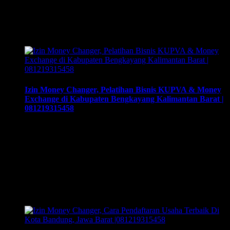
money changer atau Pedagang Valuta Asing (PVA) menurut
peraturan Bank Indonesia dalam operasionalnya harus
mendapatkan izin dari BI. Dan dapat membuka cabang
dengan …
Izin Money Changer, Pelatihan Bisnis KUPVA & Money
Exchange di Kabupaten Bengkayang Kalimantan Barat |
081219315458
Izin Money Changer, Pelatihan Bisnis KUPVA & Money
Exchange di Kabupaten Bengkayang Kalimantan Barat |
081219315458. Cara buka usaha money changer apa saja
dokumen yang harus disiapkan dan kemana berkas harus
dikirimkan. Usaha money changer atau Pedagang Valuta
Asing (PVA) menurut peraturan Bank Indonesia dalam
operasionalnya harus mendapatkan izin dari BI. Dan dapat
membuka cabang …