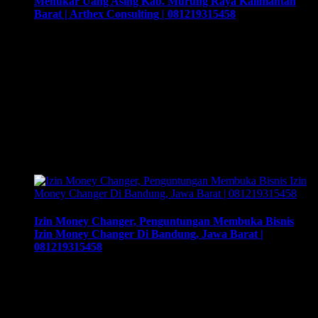
Menukar Uang Asing Kab. Murung Raya Kalimantan
Barat | Arthex Consulting | 081219315458
Training Money Changer, Syarat Yang Dilakukan Saat
Menukar Uang Asing Kab. Murung Raya Kalimantan Barat |
Arthex Consulting | 081219315458. Training & Workshop
“Kunci Sukses Membuka Bisnis Money Changer” |
081219315458. ArthEx Consulting kembali
menyelenggarakan program Training & Workshop Kunci
Sukses Membuka Bisnis Money Changer untuk
mempersiapkan pengusaha fokus membuka bisnis money
changer dan strategi menjalankan-nya hingga sukses.
Training …
Izin Money Changer, Penguntungan Membuka Bisnis
Izin Money Changer Di Bandung, Jawa Barat |
081219315458
Izin Money Changer, Penguntungan Membuka Bisnis Izin
Money Changer Di Bandung, Jawa Barat | 081219315458,
Cara buka usaha money changer apa saja dokumen yang
harus disiapkan dan kemana berkas harus dikirimkan. Usaha