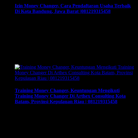
Izin Money Changer, Cara Pendaftaran Usaha Terbaik
Di Kota Bandung, Jawa Barat |081219315458
Izin Money Changer, Cara Pendaftaran Usaha Terbaik Di
Kota Bandung, Jawa Barat |081219315458, Cara buka usaha
money changer apa saja dokumen yang harus disiapkan dan
kemana berkas harus dikirimkan. Usaha money changer atau
Pedagang Valuta Asing (PVA) menurut peraturan Bank
Indonesia dalam operasionalnya harus mendapatkan izin dari
BI. Dan dapat membuka cabang dengan mengajukan izin …
Training Money Changer, Keuntungan Mengikuti
Training Money Changer Di Arthex Consulting Kota
Batam, Provinsi Kepulauan Riau | 081219315458
Training Money Changer, Keuntungan Mengikuti Training
Money Changer Di Arthex Consulting Kota Batam, Provinsi
Kepulauan Riau | 081219315458. Training & Workshop
“Kunci Sukses Membuka Bisnis Money Changer” |
081219315458. ArthEx Consulting kembali