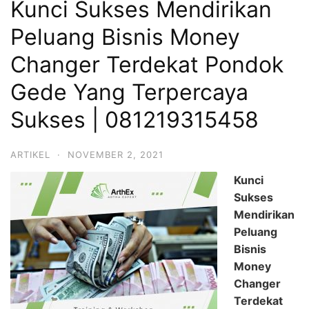
Kunci Sukses Mendirikan
Peluang Bisnis Money
Changer Terdekat Pondok
Gede Yang Terpercaya
Sukses | 081219315458
ARTIKEL
·
NOVEMBER 2, 2021
Kunci
Sukses
Mendirikan
Peluang
Bisnis
Money
Changer
Terdekat