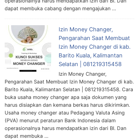
operasionalnya harus mendapatkan izin dari BI. Dan
dapat membuka cabang dengan mengajukan …
Izin Money Changer,
Pengarahan Saat Membuat
Izin Money Changer di kab.
Barito Kuala, Kalimantan
Selatan | 081219315458
Izin Money Changer,
Pengarahan Saat Membuat Izin Money Changer di kab.
Barito Kuala, Kalimantan Selatan | 081219315458. Cara
buka usaha money changer apa saja dokumen yang
harus disiapkan dan kemana berkas harus dikirimkan.
Usaha money changer atau Pedagang Valuta Asing
(PVA) menurut peraturan Bank Indonesia dalam
operasionalnya harus mendapatkan izin dari BI. Dan
dapat membuka …