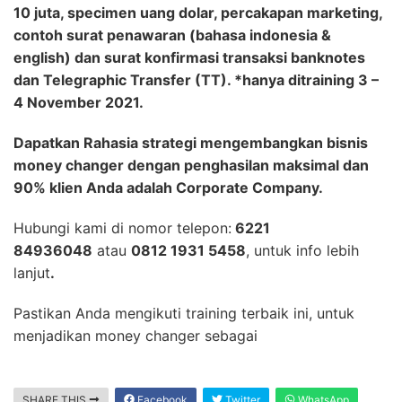
10 juta, specimen uang dolar, percakapan marketing,
contoh surat penawaran (bahasa indonesia &
english) dan surat konfirmasi transaksi banknotes
dan Telegraphic Transfer (TT). *hanya ditraining 3 –
4 November 2021.
Dapatkan Rahasia strategi mengembangkan bisnis
money changer dengan penghasilan maksimal dan
90% klien Anda adalah Corporate Company.
Hubungi kami di nomor telepon:
6221
84936048
atau
0812 1931 5458
, untuk info lebih
lanjut
.
Pastikan Anda mengikuti training terbaik ini, untuk
menjadikan money changer sebagai
SHARE THIS
Facebook
Twitter
WhatsApp