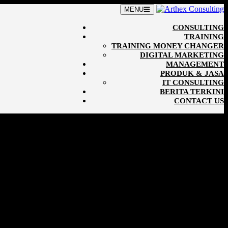
MENU
CONSULTING
TRAINING
TRAINING MONEY CHANGER
DIGITAL MARKETING
MANAGEMENT
PRODUK & JASA
IT CONSULTING
BERITA TERKINI
CONTACT US
ggarakan program Training & Workshop
Kunci Sukses Membuka