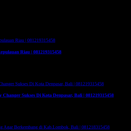
y changer sebagai
kepulauan Riau | 081219315458
lauan Riau | 081219315458. Cara buka usaha money changer apa saja 
ut peraturan Bank Indonesia dalam operasionalnya harus mendapatka
Changer Sukses Di Kota Denpasar, Bali | 081219315458
nger Sukses Di Kota Denpasar, Bali | 081219315458. Training & Wo
n program Training & Workshop Kunci Sukses Membuka Bisnis Money
raining yang akan memberikan solusi tepat bagi …