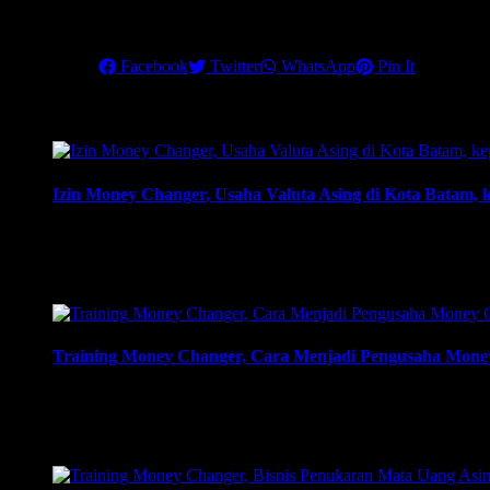
Pastikan Anda mengikuti training terbaik ini, untuk menjadikan mone
Share this
Facebook
Twitter
WhatsApp
Pin It
Related Posts
Izin Money Changer, Usaha Valuta Asing di Kota Batam, 
Izin Money Changer, Usaha Valuta Asing di Kota Batam, kepu
Usaha money changer atau Pedagang Valuta Asing (PVA) menur
…
Training Money Changer, Cara Menjadi Pengusaha Money 
Training Money Changer, Cara Menjadi Pengusaha Money Cha
081219315458. ArthEx Consulting kembali menyelenggaraka
money changer dan strategi menjalankan-nya hingga sukses. T