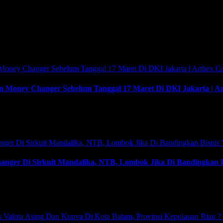
y changer sebagai bisnis pilihan Anda
n Money Changer Sebelum Tanggal 17 Maret Di DKI Jakarta | Ar
ey Changer Sebelum Tanggal 17 Maret Di DKI Jakarta | Arthex Consu
imkan. Usaha money changer atau Pedagang Valuta Asing (PVA) menuru
anger Di Sirkuit Mandalika, NTB, Lombok Jika Di Bandingkan Bi
r Di Sirkuit Mandalika, NTB, Lombok Jika Di Bandingkan Bisnis Ya
nsulting kembali menyelenggarakan program Training & Workshop 
 menjalankan-nya hingga sukses. …