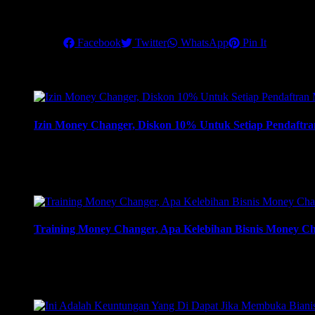
Pastikan Anda mengikuti training terbaik ini, untuk menjadikan mone
Share this
Facebook
Twitter
WhatsApp
Pin It
Related Posts
Izin Money Changer, Diskon 10% Untuk Setiap Pendaftra
Izin Money Changer, Diskon 10% Untuk Setiap Pendaftran Mon
dokumen yang harus disiapkan dan kemana berkas harus dikir
mendapatkan izin …
Training Money Changer, Apa Kelebihan Bisnis Money Ch
Training Money Changer, Apa Kelebihan Bisnis Money Change
Membuka Bisnis Money Changer” | 081219315458. ArthEx Co
pengusaha fokus membuka bisnis money changer dan strategi