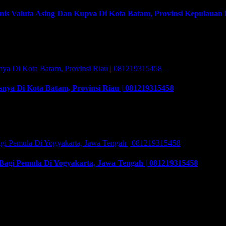
is Valuta Asing Dan Kupva Di Kota Batam, Provinsi Kepulauan 
Valuta Asing Dan Kupva Di Kota Batam, Provinsi Kepulauan Riau ? 
 kembali menyelenggarakan program Training & Workshop Kunci Suk
an-nya hingga sukses. …
nya Di Kota Batam, Provinsi Riau | 081219315458
 Di Kota Batam, Provinsi Riau | 081219315458. Training & Worksh
n program Training & Workshop Kunci Sukses Membuka Bisnis Money
raining yang akan memberikan solusi tepat bagi …
agi Pemula Di Yogyakarta, Jawa Tengah | 081219315458
 Pemula Di Yogyakarta, Jawa Tengah | 081219315458. Training & W
n program Training & Workshop Kunci Sukses Membuka Bisnis Money
raining yang akan memberikan solusi tepat bagi …