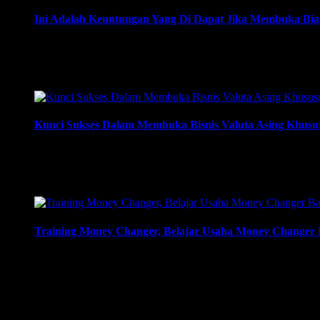
Ini Adalah Keuntungan Yang Di Dapat Jika Membuka Bian
Ini Adalah Keuntungan Yang Di Dapat Jika Membuka Bianis 
Bisnis Money Changer” | 081219315458. ArthEx Consulting
fokus membuka bisnis money changer dan strategi menjalank
Kunci Sukses Dalam Membuka Bisnis Valuta Asing Khusus
Kunci Sukses Dalam Membuka Bisnis Valuta Asing Khususnya
081219315458. ArthEx Consulting kembali menyelenggaraka
money changer dan strategi menjalankan-nya hingga sukses. T
Training Money Changer, Belajar Usaha Money Changer B
Training Money Changer, Belajar Usaha Money Changer Bagi
081219315458. ArthEx Consulting kembali menyelenggaraka
money changer dan strategi menjalankan-nya hingga sukses. T