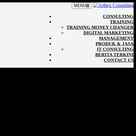
MENU
CONSULTING
TRAINING
TRAINING MONEY CHANGER
DIGITAL MARKETING
MANAGEMENT
PRODUK & JASA
IT CONSULTING
BERITA TERKINI
CONTACT US
x Consulting untuk mempersiapkan pengusaha fokus membuka bisnis