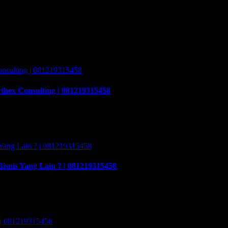
thex Consulting | 081219315458
lting | 081219315458. Cara buka usaha money changer apa saja
t peraturan Bank Indonesia dalam operasionalnya harus
snis Yang Lain ? | 081219315458
ng Lain ? | 081219315458. Training & Workshop “Kunci Sukses
Kunci Sukses Membuka Bisnis Money Changer untuk mempersiapkan