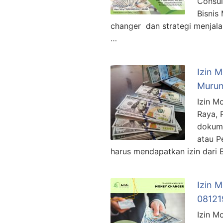
Consul
Bisnis
changer dan strategi menjala
…
Izin 
Murun
Izin M
Raya, 
dokume
atau P
harus mendapatkan izin dari 
Izin 
08121
Izin M