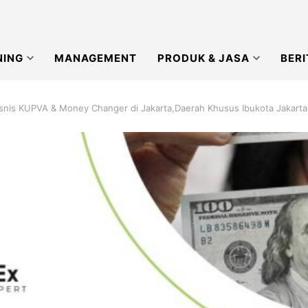
NING
MANAGEMENT
PRODUK & JASA
BERI
isnis KUPVA & Money Changer di Jakarta,Daerah Khusus Ibukota Jakart