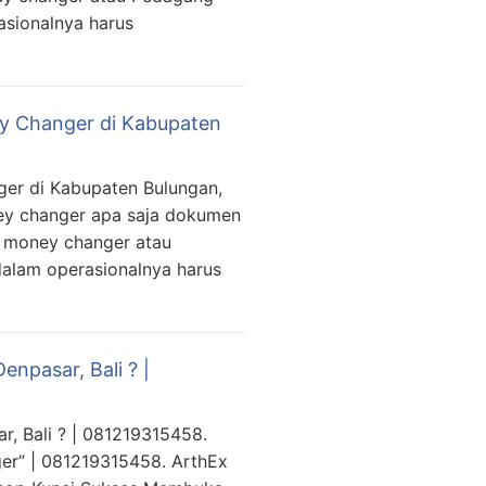
asionalnya harus
ey Changer di Kabupaten
ger di Kabupaten Bulungan,
ney changer apa saja dokumen
a money changer atau
dalam operasionalnya harus
npasar, Bali ? |
, Bali ? | 081219315458.
er” | 081219315458. ArthEx