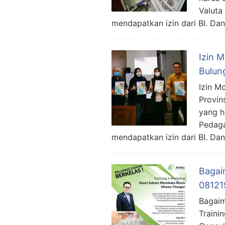
Valuta
mendapatkan izin dari BI. 
Izin 
Bulun
Izin M
Provin
yang h
Pedaga
mendapatkan izin dari BI. D
Bagai
08121
Bagaim
Traini