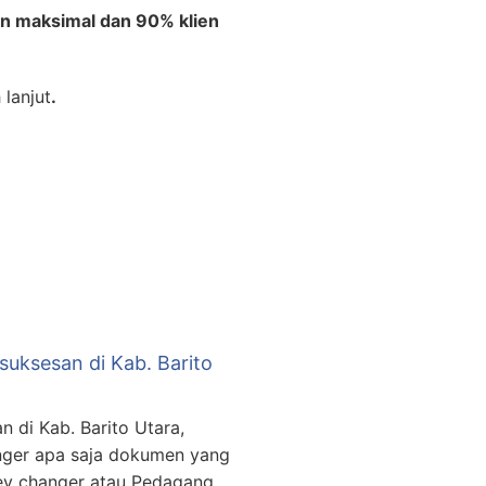
n maksimal dan 90% klien
 lanjut
.
uksesan di Kab. Barito
 di Kab. Barito Utara,
nger apa saja dokumen yang
ney changer atau Pedagang