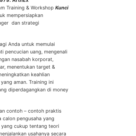
2979.
ArthEx
am Training & Workshop
Kunci
uk mempersiapkan
ger dan strategi
bagi Anda untuk memulai
ti pencucian uang, mengenali
ngan nasabah korporat,
ar, menentukan target &
eningkatkan keahlian
yang aman. Training ini
 yang diperdagangkan di money
n contoh – contoh praktis
ga calon pengusaha yang
 yang cukup tentang teori
enjalankan usahanya secara