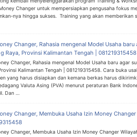
ting kembali menyelenggarakan program Training & Work
 Money Changer untuk mempersiapkan pengusaha fokus m
nkan-nya hingga sukses. Training yang akan memberikan s
Money Changer, Rahasia mengenal Model Usaha baru 
g Raya, Provinsi Kalimantan Tengah | 081219315458
oney Changer, Rahasia mengenal Model Usaha baru agar s
Provinsi Kalimantan Tengah | 081219315458. Cara buka us
n yang harus disiapkan dan kemana berkas harus dikirim
edagang Valuta Asing (PVA) menurut peraturan Bank Indon
BI. Dan …
Money Changer, Membuka Usaha Izin Money Changer W
9315458
oney Changer, Membuka Usaha Izin Money Changer Wilayah 