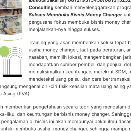
Ibukota Jakarta | 081219315458
/08131525
Consulting
kembali menyelenggarakan progr
Sukses Membuka Bisnis Money Changer
unt
pengusaha fokus membuka bisnis money chan
menjalankan-nya hingga sukses.
Training yang akan memberikan solusi tepat 
usaha money changer, taat pada peraturan, an
nasabah, memilih lokasi, mengembangkan jari
mendapatkan sumber pembeli dan penjual dol
memaksimalkan keuntungan, merekrut SDM, m
mendeteksi uang palsu, dan cara bertransaksi 
langsung mengenal ciri-ciri fisik keaslian mata uang asing
a Asing (PVA).
h memberikan pengetahuan secara teori yang mendalam da
ika-liku, dan keuntungan berbisnis money changer. Sehing
engalaman di bisnis ini akan mempunyai bekal ilmu dasar
at untuk membuka usaha money changer, sehingga mampu m