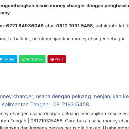
mengembangkan bisnis money changer dengan penghasila
pany.
on:
6221 84936048
atau
0812 1931 5458
, untuk info lebih
ning terbaik ini, untuk menjadikan money changer sebagai
Twitter
WhatsApp
Pin It
money changer, usaha dengan peluang menjanjikan kes
, Kalimantan Tengah | 081219315458
oney changer, usaha dengan peluang menjanjikan kesuksesan
ntan Tengah | 081219315458. Cara buka usaha money cha
disiapkan dan kemana berkas harus dikirimkan. Usaha mo