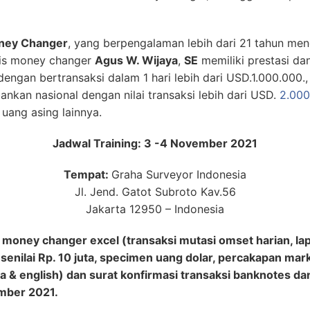
oney Changer
, yang berpengalaman lebih dari 21 tahun men
nis money changer
Agus W. Wijaya
,
SE
memiliki prestasi dan
engan bertransaksi dalam 1 hari lebih dari USD.1.000.00
nkan nasional dengan nilai transaksi lebih dari USD.
2.000
uang asing lainnya.
Jadwal Training: 3 -4 November 2021
Tempat:
Graha Surveyor Indonesia
Jl. Jend. Gatot Subroto Kav.56
Jakarta 12950 – Indonesia
oney changer excel (transaksi mutasi omset harian, lapo
 senilai Rp. 10 juta, specimen uang dolar, percakapan mar
 & english) dan surat konfirmasi transaksi banknotes dan
ember 2021.