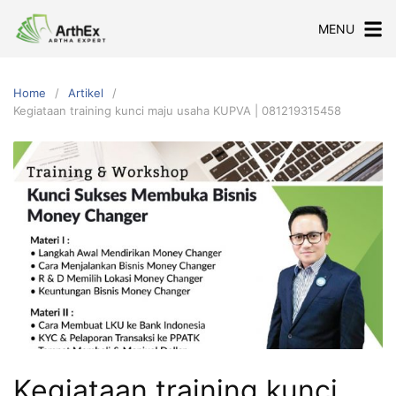
Skip
MENU
to
content
Home
Artikel
Kegiataan training kunci maju usaha KUPVA | 081219315458
Kegiataan training kunci