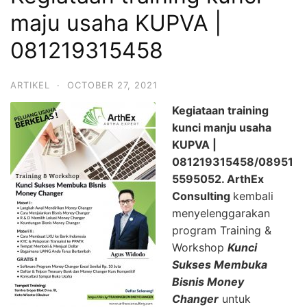
maju usaha KUPVA |
081219315458
ARTIKEL
·
OCTOBER 27, 2021
Kegiataan training
kunci manju usaha
KUPVA |
081219315458/08951
5595052.
ArthEx
Consulting
kembali
menyelenggarakan
program Training &
Workshop
Kunci
Sukses Membuka
Bisnis Money
Changer
untuk