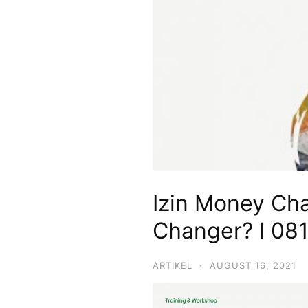
Izin Money Ch
Changer? l 08
ARTIKEL
·
AUGUST 16, 2021