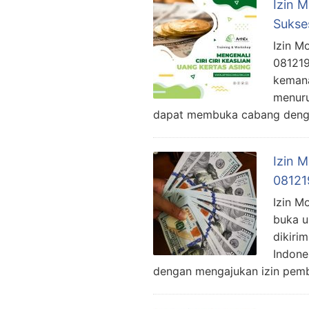
Izin 
Sukse
Izin M
081219
kemana
menuru
dapat membuka cabang den
Izin 
08121
Izin M
buka u
dikiri
Indone
dengan mengajukan izin pem