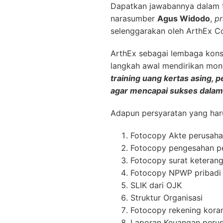
Dapatkan jawabannya dalam 
narasumber
Agus Widodo
,
pr
selenggarakan oleh ArthEx Co
ArthEx sebagai lembaga kons
langkah awal mendirikan mon
training uang kertas asing,
agar mencapai sukses dalam
Adapun persyaratan yang haru
Fotocopy Akte perusaha
Fotocopy pengesahan p
Fotocopy surat keterang
Fotocopy NPWP pribadi (
SLIK dari OJK
Struktur Organisasi
Fotocopy rekening kor
Laporan Keuangan perusa