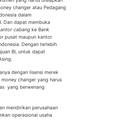
kumen yang harus disiapkan
money changer atau Pedagang
ndonesia dalam
BI. Dan dapat membuka
kantor cabang
ke Bank
tor pusat maupun kantor
ndonesia. Dengan terlebih
juan BI, untuk dapat
Asing.
anya dengan lisensi merek
 money changer yang harus
itas yang berwenang
an mendirikan perusahaan
nkan operasional usaha