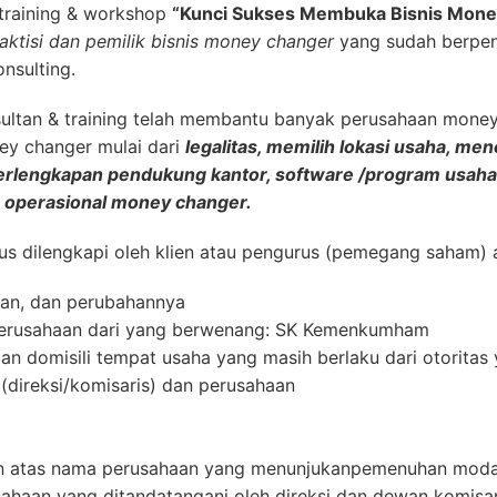
training & workshop
“Kunci Sukses Membuka Bisnis Mone
aktisi dan pemilik bisnis money changer
yang sudah berpen
nsulting.
ultan & training telah membantu banyak perusahaan mone
ey changer mulai dari
legalitas, memilih lokasi usaha, me
 perlengkapan pendukung kantor, software /program usah
 operasional money changer.
s dilengkapi oleh klien atau pengurus (pemegang saham) a
an, dan perubahannya
erusahaan dari yang berwenang: SK Kemenkumham
an domisili tempat usaha yang masih berlaku dari otorita
direksi/komisaris) dan perusahaan
an atas nama perusahaan yang menunjukanpemenuhan moda
haan yang ditandatangani oleh direksi dan dewan komisar