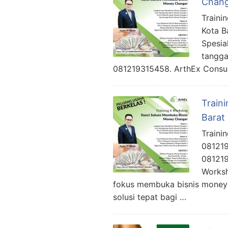
Chang
Traini
Kota B
Spesia
tangga
081219315458. ArthEx Consul
Train
Barat
Traini
081219
081219
Worksh
fokus membuka bisnis money 
solusi tepat bagi …