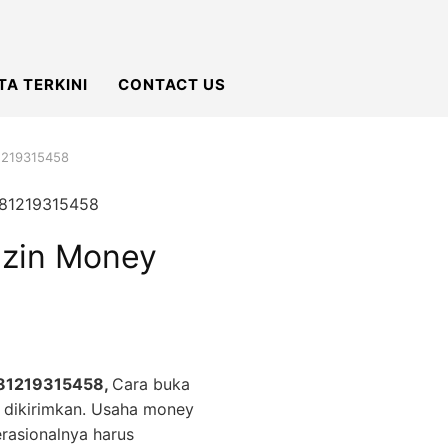
TA TERKINI
CONTACT US
81219315458
Izin Money
 081219315458,
Cara buka
 dikirimkan. Usaha money
rasionalnya harus