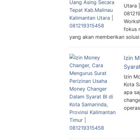
Utara 
081219
Worksh
fokus 
yang akan memberikan solusi
Izin 
Syara
Izin M
Kota S
apa sa
change
operas