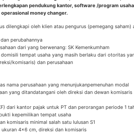
 perlengkapan pendukung kantor, software /program usah
 operasional money changer.
s dilengkapi oleh klien atau pengurus (pemegang saham) a
, dan perubahannya
usahaan dari yang berwenang: SK Kemenkumham
 domisili tempat usaha yang masih berlaku dari otoritas y
reksi/komisaris) dan perusahaan
 atas nama perusahaan yang menunjukanpemenuhan modal
an yang ditandatangani oleh direksi dan dewan komisaris 
KF) dari kantor pajak untuk PT dan perorangan periode 1 ta
bukti kepemilikan tempat usaha
dan komisaris minimal salah satu lulusan S1
u ukuran 4×6 cm, direksi dan komisaris