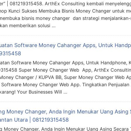
r” | 081219315458. ArthEx Consulting kembali menyeleng
op Kunci Sukses Membuka Bisnis Money Changer untuk 
membuka bisnis money changer dan strategi menjalankan-n
kan memberikan solusi …
atan Software Money Cahanger Apps, Untuk Handph
9315458
tan Software Money Cahanger Apps, Untuk Handphone, K
315458 Super Money Changer Web App, ArthEx Consultin
 Money Changer / KUPVA BB, Super Money Changer Web A
, Software Money Changer Web App. Tingkatkan Penjualan
arang! Your Businesses Will …
ing Money Changer, Anda Ingin Menukar Uang Asing 
antan Utara | 081219315458
ng Money Changer, Anda Ingin Menukar Uang Asing Secara 