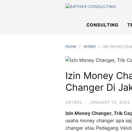
Skip
to
content
CONSULTING
T
Home
Artikel
Izin Money Chan
Izin Money Cha
Changer Di Ja
ARTIKEL
·
JANUARY 13, 2022
Izin Money Changer, Trik Ce
usaha money changer apa saj
changer atau Pedagang Valut