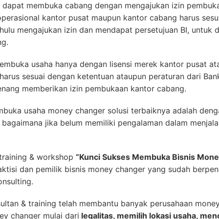
an dapat membuka cabang dengan mengajukan izin pembuk
n operasional kantor pusat maupun kantor cabang harus ses
ahulu mengajukan izin dan mendapat persetujuan BI, untuk
ng.
embuka usaha hanya dengan lisensi merek kantor pusat ata
arus sesuai dengan ketentuan ataupun peraturan dari Bank
enang memberikan izin pembukaan kantor cabang.
buka usaha money changer solusi terbaiknya adalah deng
 bagaimana jika belum memiliki pengalaman dalam menjala
training & workshop
“Kunci Sukses Membuka Bisnis Mone
ktisi dan pemilik bisnis money changer yang sudah berpen
nsulting.
ultan & training telah membantu banyak perusahaan mone
ey changer mulai dari
legalitas, memilih lokasi usaha, me