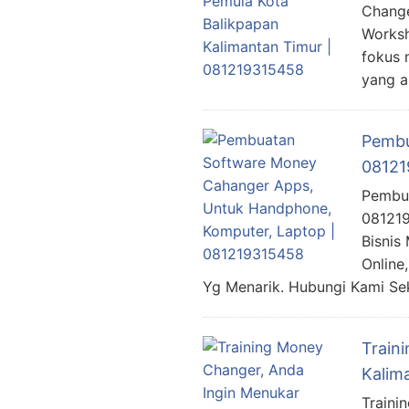
Change
Worksh
fokus 
yang a
Pembu
08121
Pembua
081219
Bisnis
Online
Yg Menarik. Hubungi Kami Sek
Train
Kalim
Traini