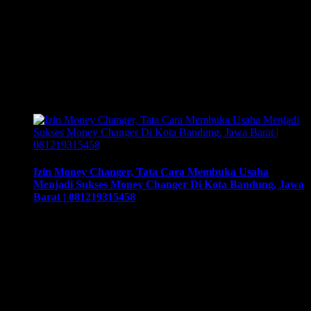
Izin Money Changer, Tips Pengawalan Membuka Usaha
Money Changer Di Kota Bandung, Jawa Barat |
081219315458, Cara buka usaha money changer apa saja
dokumen yang harus disiapkan dan kemana berkas harus
dikirimkan. Usaha money changer atau Pedagang Valuta
Asing (PVA) menurut peraturan Bank Indonesia dalam
operasionalnya harus mendapatkan izin dari BI. Dan dapat
membuka cabang …
Izin Money Changer, Tata Cara Membuka Usaha
Menjadi Sukses Money Changer Di Kota Bandung, Jawa
Barat | 081219315458
Izin Money Changer, Tata Cara Membuka Usaha Menjadi
Sukses Money Changer Di Kota Bandung, Jawa Barat |
081219315458, Cara buka usaha money changer apa saja
dokumen yang harus disiapkan dan kemana berkas harus
dikirimkan. Usaha money changer atau Pedagang Valuta
Asing (PVA) menurut peraturan Bank Indonesia dalam
operasionalnya harus mendapatkan izin dari BI. Dan dapat …