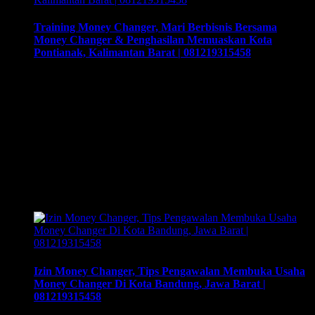
Training Money Changer, Mari Berbisnis Bersama
Money Changer & Penghasilan Memuaskan Kota
Pontianak, Kalimantan Barat | 081219315458
Training Money Changer, Mari Berbisnis Bersama Money
Changer & Penghasilan Memuaskan Kota Pontianak,
Kalimantan Barat | 081219315458. Training & Workshop
“Kunci Sukses Membuka Bisnis Money Changer” |
081219315458. ArthEx Consulting kembali
menyelenggarakan program Training & Workshop Kunci
Sukses Membuka Bisnis Money Changer untuk
mempersiapkan pengusaha fokus membuka bisnis money
changer dan strategi menjalankan-nya hingga sukses.
Training yang akan memberikan solusi …
Izin Money Changer, Tips Pengawalan Membuka Usaha
Money Changer Di Kota Bandung, Jawa Barat |
081219315458