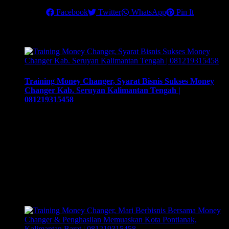
Share this
Facebook
Twitter
WhatsApp
Pin It
Related Posts
Training Money Changer, Syarat Bisnis Sukses Money
Changer Kab. Seruyan Kalimantan Tengah |
081219315458
Training Money Changer, Syarat Bisnis Sukses Money
Changer Kab. Seruyan Kalimantan Tengah | 081219315458.
Training & Workshop “Kunci Sukses Membuka Bisnis
Money Changer” | 081219315458. ArthEx
Consulting kembali menyelenggarakan program Training &
Workshop Kunci Sukses Membuka Bisnis Money
Changer untuk mempersiapkan pengusaha fokus membuka
bisnis money changer dan strategi menjalankan-nya hingga
sukses. Training yang akan memberikan solusi tepat bagi …