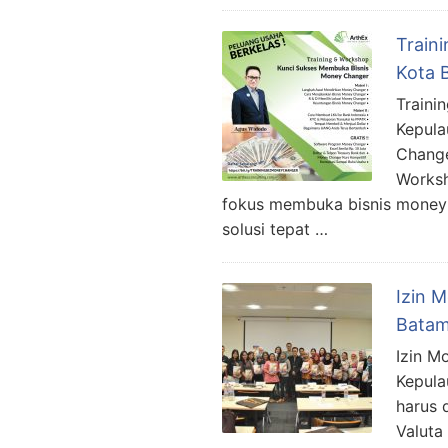
Train
Kota 
Traini
Kepula
Change
Worksh
fokus membuka bisnis money 
solusi tepat …
Izin 
Batam
Izin M
Kepula
harus 
Valuta