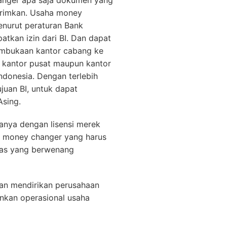
anger apa saja dokumen yang
irimkan. Usaha money
enurut peraturan Bank
tkan izin dari BI. Dan dapat
mbukaan kantor cabang ke
al kantor pusat maupun kantor
ndonesia. Dengan terlebih
juan BI, untuk dapat
Asing.
anya dengan lisensi merek
n money changer yang harus
tas yang berwenang
an mendirikan perusahaan
nkan operasional usaha