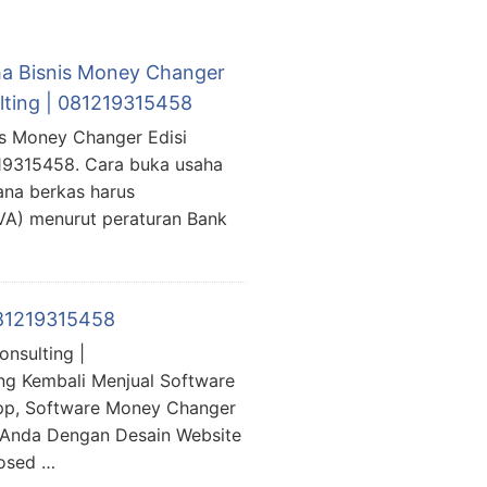
ha Bisnis Money Changer
lting | 081219315458
is Money Changer Edisi
219315458. Cara buka usaha
na berkas harus
VA) menurut peraturan Bank
081219315458
nsulting |
g Kembali Menjual Software
pp, Software Money Changer
 Anda Dengan Desain Website
posed …