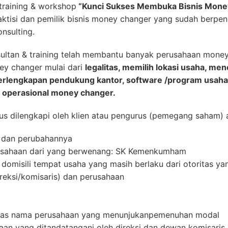
raining & workshop
“Kunci Sukses Membuka Bisnis Mone
ktisi dan pemilik bisnis money changer yang sudah berpen
nsulting.
ultan & training telah membantu banyak perusahaan mone
ey changer mulai dari
legalitas, memilih lokasi usaha, me
 perlengkapan pendukung kantor, software /program usah
 operasional money changer.
s dilengkapi oleh klien atau pengurus (pemegang saham) a
, dan perubahannya
usahaan dari yang berwenang: SK Kemenkumham
 domisili tempat usaha yang masih berlaku dari otoritas y
reksi/komisaris) dan perusahaan
 atas nama perusahaan yang menunjukanpemenuhan modal
an yang ditandatangani oleh direksi dan dewan komisaris 