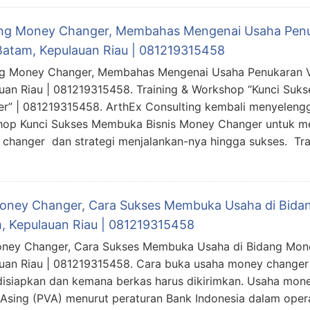
ing Money Changer, Membahas Mengenai Usaha Penuk
Batam, Kepulauan Riau | 081219315458
ng Money Changer, Membahas Mengenai Usaha Penukaran Va
uan Riau | 081219315458. Training & Workshop “Kunci Su
r” | 081219315458. ArthEx Consulting kembali menyeleng
op Kunci Sukses Membuka Bisnis Money Changer untuk 
changer dan strategi menjalankan-nya hingga sukses. Tr
Money Changer, Cara Sukses Membuka Usaha di Bid
, Kepulauan Riau | 081219315458
oney Changer, Cara Sukses Membuka Usaha di Bidang Mon
uan Riau | 081219315458. Cara buka usaha money changer
disiapkan dan kemana berkas harus dikirimkan. Usaha mo
 Asing (PVA) menurut peraturan Bank Indonesia dalam oper