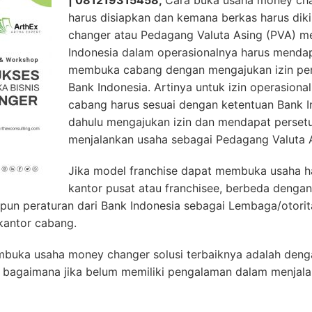
| 081219315458,
Cara buka usaha money ch
harus disiapkan dan kemana berkas harus dik
changer atau Pedagang Valuta Asing (PVA) m
Indonesia dalam operasionalnya harus mendapa
membuka cabang dengan mengajukan izin pe
Bank Indonesia. Artinya untuk izin operasion
cabang harus sesuai dengan ketentuan Bank I
dahulu mengajukan izin dan mendapat persetu
menjalankan usaha sebagai Pedagang Valuta 
Jika model franchise dapat membuka usaha h
kantor pusat atau franchisee, berbeda denga
upun peraturan dari Bank Indonesia sebagai Lembaga/otori
kantor cabang.
buka usaha money changer solusi terbaiknya adalah deng
 bagaimana jika belum memiliki pengalaman dalam menjala