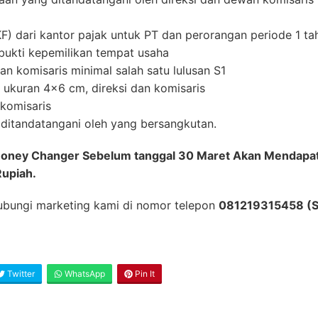
KF) dari kantor pajak untuk PT dan perorangan periode 1 ta
bukti kepemilikan tempat usaha
dan komisaris minimal salah satu lulusan S1
u ukuran 4×6 cm, direksi dan komisaris
 komisaris
g ditandatangani oleh yang bersangkutan.
 Money Changer Sebelum tanggal 30 Maret Akan Mendapa
Rupiah.
 hubungi marketing kami di nomor telepon
081219315458 (S
Twitter
WhatsApp
Pin It