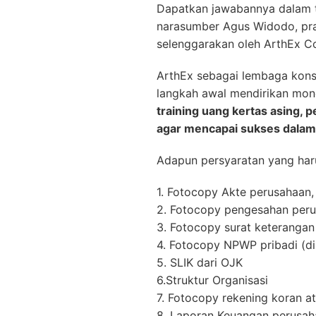
Dapatkan jawabannya dalam t
narasumber Agus Widodo, pra
selenggarakan oleh ArthEx Co
ArthEx sebagai lembaga kons
langkah awal mendirikan mon
training uang kertas asing,
agar mencapai sukses dalam
Adapun persyaratan yang haru
1. Fotocopy Akte perusahaan
2. Fotocopy pengesahan per
3. Fotocopy surat keterangan
4. Fotocopy NPWP pribadi (di
5. SLIK dari OJK
6.Struktur Organisasi
7. Fotocopy rekening koran
8. Laporan Keuangan perusaha