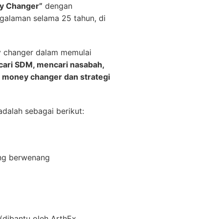
y Changer”
dengan
galaman selama 25 tahun, di
y changer dalam memulai
ncari SDM, mencari nasabah,
a money changer dan strategi
dalah sebagai berikut:
ang berwenang
(dibantu oleh ArthEx