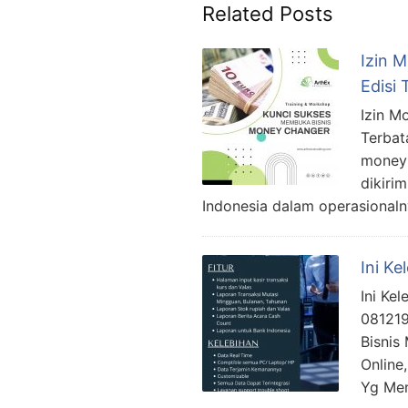
Related Posts
Izin 
Edisi
Izin M
Terbat
money 
dikiri
Indonesia dalam operasional
Ini K
Ini Ke
081219
Bisnis
Online
Yg Men