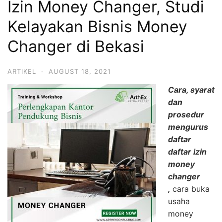
Izin Money Changer, Studi
Kelayakan Bisnis Money
Changer di Bekasi
ARTIKEL
·
AUGUST 18, 2021
Cara, syarat
dan
prosedur
mengurus
daftar
daftar izin
money
changer
,
cara buka
usaha
money