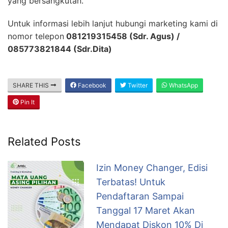
yang bersangkutan.
Untuk informasi lebih lanjut hubungi marketing kami di
nomor telepon
081219315458 (Sdr. Agus) /
085773821844 (Sdr.Dita)
SHARE THIS
Facebook
Twitter
WhatsApp
Pin It
Related Posts
Izin Money Changer, Edisi
Terbatas! Untuk
Pendaftaran Sampai
Tanggal 17 Maret Akan
Mendapat Diskon 10% Di