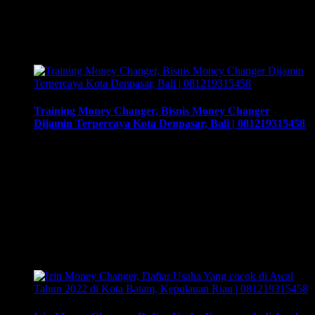
dikirimkan. Usaha money changer atau Pedagang Valuta
Asing (PVA) menurut peraturan Bank Indonesia dalam
operasionalnya harus mendapatkan izin dari BI. Dan dapat
membuka cabang dengan …
Training Money Changer, Bisnis Money Changer
Dijamin Terpercaya Kota Denpasar, Bali | 081219315458
Training Money Changer, Bisnis Money Changer Dijamin
Terpercaya Kota Denpasar, Bali | 081219315458. Training &
Workshop “Kunci Sukses Membuka Bisnis Money Changer”
| 081219315458. ArthEx Consulting kembali
menyelenggarakan program Training & Workshop Kunci
Sukses Membuka Bisnis Money Changer untuk
mempersiapkan pengusaha fokus membuka bisnis money
changer dan strategi menjalankan-nya hingga sukses.
Training yang akan memberikan solusi tepat bagi Anda …