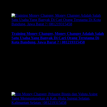
Related Posts
Training Money Changer, Money Changer Adalah Salah
Satu Usaha Yang Banyak Di Cari Orang Terutama Di
Kota Bandung, Jawa Barat ? | 081219315458
Training Money Changer, Money Changer Adalah Salah Satu
Usaha Yang Banyak Di Cari orang Terutama Di Kota
Bandung, Jawa Barat ? | 081219315458. Training &
Workshop “Kunci Sukses Membuka Bisnis Money Changer”
| 081219315458. ArthEx Consulting kembali
menyelenggarakan program Training & Workshop Kunci
Sukses Membuka Bisnis Money Changer untuk
mempersiapkan pengusaha fokus membuka bisnis money
changer dan strategi menjalankan-nya hingga …