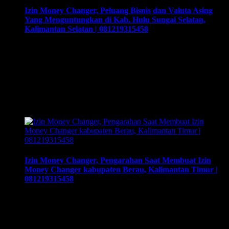
Izin Money Changer, Peluang Bisnis dan Valuta Asing
Yang Menguntungkan di Kab. Hulu Sungai Selatan,
Kalimantan Selatan | 081219315458
Izin Money Changer, Peluang Bisnis dan Valuta Asing Yang
Menguntungkan di Kab. Hulu Sungai Selatan, Kalimantan
Selatan | 081219315458. Cara buka usaha money changer
apa saja dokumen yang harus disiapkan dan kemana berkas
harus dikirimkan. Usaha money changer atau Pedagang
Valuta Asing (PVA) menurut peraturan Bank Indonesia dalam
operasionalnya harus mendapatkan izin dari BI. Dan …
Izin Money Changer, Pengarahan Saat Membuat Izin
Money Changer kabupaten Berau, Kalimantan Timur |
081219315458
Izin Money Changer, Pengarahan Saat Membuat Izin Money
Changer kabupaten Berau, Kalimantan Timur |
081219315458. Cara buka usaha money changer apa saja
dokumen yang harus disiapkan dan kemana berkas harus