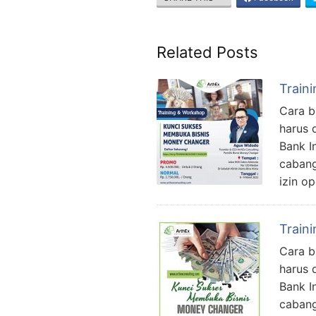
Related Posts
Train
Cara b
harus 
Bank I
cabang
izin o
Train
Cara b
harus 
Bank I
cabang