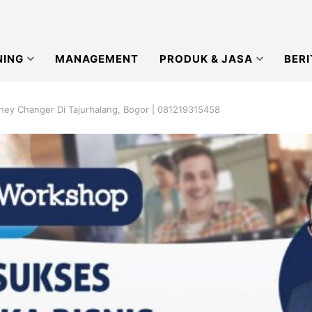
NING
MANAGEMENT
PRODUK & JASA
BERI
ney Changer Di Tajurhalang, Bogor | 081219315458