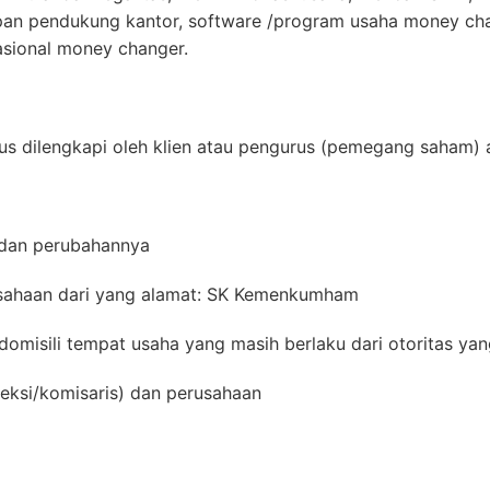
pan pendukung kantor, software /program usaha money cha
sional money changer.
s dilengkapi oleh klien atau pengurus (pemegang saham) a
 dan perubahannya
usahaan dari yang alamat: SK Kemenkumham
domisili tempat usaha yang masih berlaku dari otoritas yan
reksi/komisaris) dan perusahaan