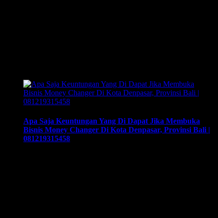
Bisnis Valuta Asing Dan Kupva Di Kota Denpasar, Bali |
081219315458. Training & Workshop “Kunci Sukses
Membuka Bisnis Money Changer” | 081219315458. ArthEx
Consulting kembali menyelenggarakan program Training &
Workshop Kunci Sukses Membuka Bisnis Money
Changer untuk mempersiapkan pengusaha fokus membuka
bisnis money changer dan strategi menjalankan-nya hingga
sukses. Training yang akan memberikan solusi …
Apa Saja Keuntungan Yang Di Dapat Jika Membuka
Bisnis Money Changer Di Kota Denpasar, Provinsi Bali |
081219315458
Apa Saja Keuntungan Yang Di Dapat Jika Membuka Bisnis
Money Changer Di Kota Denpasar, Provinsi Bali |
081219315458. Training & Workshop “Kunci Sukses
Membuka Bisnis Money Changer” | 081219315458. ArthEx
Consulting kembali menyelenggarakan program Training &
Workshop Kunci Sukses Membuka Bisnis Money
Changer untuk mempersiapkan pengusaha fokus membuka