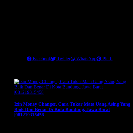
Dapatkan Rahasia strategi mengembangkan bisnis money
changer dengan penghasilan maksimal dan 90% klien Anda
adalah Corporate Company.
Hubungi kami di nomor telepon:
6221 84936048
atau
0812 1931
5458
, untuk info lebih lanjut
.
Pastikan Anda mengikuti training terbaik ini, untuk menjadikan
money changer sebagai
Share this
Facebook
Twitter
WhatsApp
Pin It
Related Posts
Izin Money Changer, Cara Tukar Mata Uang Asing Yang
Baik Dan Benar Di Kota Bandung, Jawa Barat
|081219315458
Izin Money Changer, Cara Tukar Mata Uang Asing Yang
Baik Dan Benar Di Kota Bandung, Jawa Barat