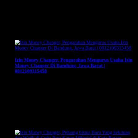
|081219315458, Cara buka usaha money changer apa saja
dokumen yang harus disiapkan dan kemana berkas harus
dikirimkan. Usaha money changer atau Pedagang Valuta
Asing (PVA) menurut peraturan Bank Indonesia dalam
operasionalnya harus mendapatkan izin dari BI. Dan dapat
membuka …
Izin Money Changer, Pengarahan Mengurus Usaha Izin
Money Changer Di Bandung, Jawa Barat |
0812109315458
Izin Money Changer, Pengarahan Mengurus Usaha Izin
Money Changer Di Bandung, Jawa Barat | 0812109315458,
Cara buka usaha money changer apa saja dokumen yang
harus disiapkan dan kemana berkas harus dikirimkan. Usaha
money changer atau Pedagang Valuta Asing (PVA) menurut
peraturan Bank Indonesia dalam operasionalnya harus
mendapatkan izin dari BI. Dan dapat membuka cabang
dengan …