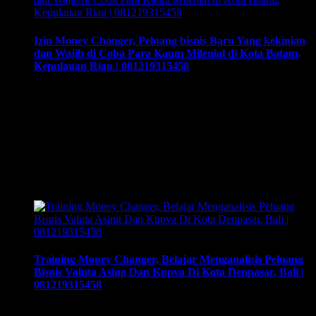
Izin Money Changer, Peluang bisnis Baru Yang kekinian
dan Wajib di Coba Para Kaum Milenial di Kota Batam,
Kepulauan Riau | 081219315458
Izin Money Changer, Peluang bisnis Baru Yang kekinian dan
Wajib di Coba Para Kaum Milenial di Kota Batam,
Kepulauan Riau | 081219315458. Cara buka usaha money
changer apa saja dokumen yang harus disiapkan dan kemana
berkas harus dikirimkan. Usaha money changer atau
Pedagang Valuta Asing (PVA) menurut peraturan Bank
Indonesia dalam operasionalnya harus mendapatkan izin dari
…
Training Money Changer, Belajar Menganalisis Peluang
Bisnis Valuta Asing Dan Kupva Di Kota Denpasar, Bali |
081219315458
Training Money Changer, Belajar Menganalisis Peluang