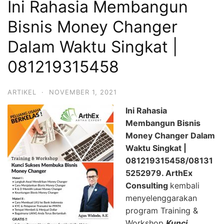
Ini Rahasia Membangun
Bisnis Money Changer
Dalam Waktu Singkat |
081219315458
ARTIKEL
·
NOVEMBER 1, 2021
Ini Rahasia
Membangun Bisnis
Money Changer Dalam
Waktu Singkat |
081219315458
/08131
5252979.
ArthEx
Consulting
kembali
menyelenggarakan
program Training &
Workshop
Kunci