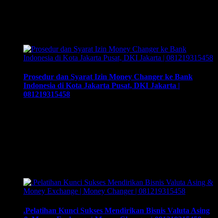
apa saja dokumen yang harus disiapkan dan kemana berkas
harus dikirimkan. Usaha money changer atau Pedagang
Valuta Asing (PVA) menurut peraturan Bank Indonesia dalam
…
Prosedur dan Syarat Izin Money Changer ke Bank
Indonesia di Kota Jakarta Pusat, DKI Jakarta |
081219315458
Prosedur dan Syarat Izin Money Changer ke Bank Indonesia
di Kota Jakarta Pusat, DKI Jakarta | 081219315458, Cara
syarat dan prosedur mengurus daftar daftar izin money
changer , cara buka usaha money changer apa saja dokumen
yang harus disiapkan dan kemana berkas harus dikirimkan.
Usaha money changer atau Pedagang Valuta Asing (PVA)
menurut peraturan Bank …
.Pelatihan Kunci Sukses Mendirikan Bisnis Valuta Asing