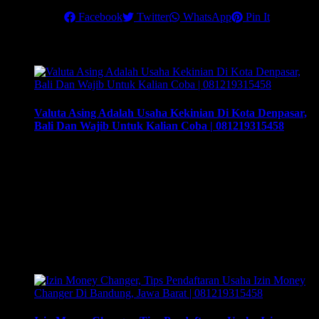
Share this
Facebook
Twitter
WhatsApp
Pin It
Related Posts
Valuta Asing Adalah Usaha Kekinian Di Kota Denpasar,
Bali Dan Wajib Untuk Kalian Coba | 081219315458
Valuta Asing Adalah Usaha Kekinian Di Kota Denpasar, Bali
Dan Wajib Untuk Kalian Coba | 081219315458. Training &
Workshop “Kunci Sukses Membuka Bisnis Money Changer”
| 081219315458. ArthEx Consulting kembali
menyelenggarakan program Training & Workshop Kunci
Sukses Membuka Bisnis Money Changer untuk
mempersiapkan pengusaha fokus membuka bisnis money
changer dan strategi menjalankan-nya hingga sukses.
Training yang akan memberikan solusi tepat …