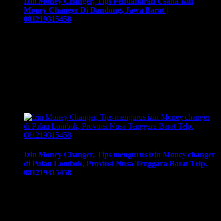
Izin Money Changer, Tips Pendaftaran Usaha Izin
Money Changer Di Bandung, Jawa Barat |
081219315458
Izin Money Changer, Tips Pendaftaran Usaha Izin Money
Changer Di Bandung, Jawa Barat | 081219315458, Cara
buka usaha money changer apa saja dokumen yang harus
disiapkan dan kemana berkas harus dikirimkan. Usaha money
changer atau Pedagang Valuta Asing (PVA) menurut
peraturan Bank Indonesia dalam operasionalnya harus
mendapatkan izin dari BI. Dan dapat membuka cabang
dengan …
Izin Money Changer, Tips mengurus izin Money changer
di Pulau Lombok, Provinsi Nusa Tenggara Barat Telp.
081219315458
Izin Money Changer, Tips mengurus izin Money changer di
Pulau Lombok, Provinsi Nusa Tenggara Barat Telp.
081219315458. Cara syarat dan prosedur mengurus daftar
daftar izin money changer , cara buka usaha money changer