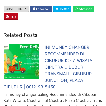
SHARE THIS
Facebook
Twitter
WhatsApp
Pin It
Related Posts
INI MONEY CHANGER
RECOMMENDED DI
CIBUBUR KOTA WISATA,
CIPUTRA CIBUBUR,
TRANSMALL, CIBUBUR
JUNCTION, PLAZA
CIBUBUR | 081219315458
Ini money changer paling Recommended di Cibubur
Kota Wisata, Ciputra mal Cibubur, Plaza Cibubur, Trans