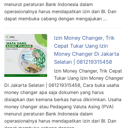
menurut peraturan Bank Indonesia dalam
operasionalnya harus mendapatkan izin dari BI. Dan
dapat membuka cabang dengan mengajukan …
Izin Money Changer, Trik
Cepat Tukar Uang Izin
Money Changer Di Jakarta
Selatan | 081219315458
Izin Money Changer, Trik Cepat
Tukar Uang Izin Money Changer
Di Jakarta Selatan | 081219315458, Cara buka usaha
money changer apa saja dokumen yang harus
disiapkan dan kemana berkas harus dikirimkan. Usaha
money changer atau Pedagang Valuta Asing (PVA)
menurut peraturan Bank Indonesia dalam
operasionalnya harus mendapatkan izin dari BI. Dan
dapat membuka cabang dengan …