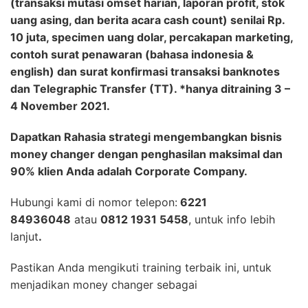
(transaksi mutasi omset harian, laporan profit, stok
uang asing, dan berita acara cash count) senilai Rp.
10 juta, specimen uang dolar, percakapan marketing,
contoh surat penawaran (bahasa indonesia &
english) dan surat konfirmasi transaksi banknotes
dan Telegraphic Transfer (TT). *hanya ditraining 3 –
4 November 2021.
Dapatkan Rahasia strategi mengembangkan bisnis
money changer dengan penghasilan maksimal dan
90% klien Anda adalah Corporate Company.
Hubungi kami di nomor telepon:
6221
84936048
atau
0812 1931 5458
, untuk info lebih
lanjut
.
Pastikan Anda mengikuti training terbaik ini, untuk
menjadikan money changer sebagai