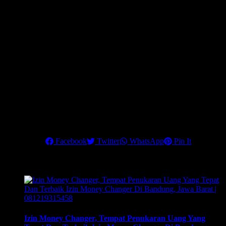
Beli US Dolar pada tanggal 16 Juni 2021 di kurs Rp. 14.220
kemudian disimpan atau ditabung ke rekening US Dolar, setelah 1
minggu tepatnya di tanggal 24 Juni 2021 Rupiah melemah di kurs
Rp.14.430. Terjadi pelemahan sebanyak 210 poin, ini artinya Dolar
menguat atau naik terhadap rupiah.
Membeli atau menyimpan dolar jauh lebih menguntungkan
dibandingkan menyimpan semua dalam mata uang rupiah. Di masa
Pandemi ini akan terus terjadi fluktuasi terhadapa mata uang dunia
khususnya Rupiah terhadap US Dolar. Untuk jangka waktu pendek
maupun panjang menyimpan Dolar tetap lebih menguntungkan.
Pastikan Anda menambah simpanannya dalam Dolar atau
menyimpan untuk berinvestasi.
Share this
Facebook
Twitter
WhatsApp
Pin It
Related Posts
Izin Money Changer, Tempat Penukaran Uang Yang