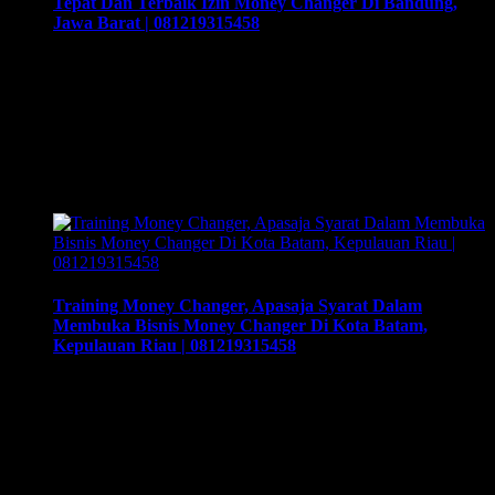
Tepat Dan Terbaik Izin Money Changer Di Bandung,
Jawa Barat | 081219315458
Izin Money Changer, Tempat Penukaran Uang Yang Tepat
Dan Terbaik Izin Money Changer Di Bandung, Jawa Barat |
081219315458, Cara buka usaha money changer apa saja
dokumen yang harus disiapkan dan kemana berkas harus
dikirimkan. Usaha money changer atau Pedagang Valuta
Asing (PVA) menurut peraturan Bank Indonesia dalam
operasionalnya harus mendapatkan izin dari BI. Dan …
Training Money Changer, Apasaja Syarat Dalam
Membuka Bisnis Money Changer Di Kota Batam,
Kepulauan Riau | 081219315458
Training Money Changer, Apasaja Syarat Dalam Membuka
Bisnis Money Changer Di Kota Batam, Kepulauan Riau |
081219315458. Training & Workshop “Kunci Sukses
Membuka Bisnis Money Changer” | 081219315458. ArthEx
Consulting kembali menyelenggarakan program Training &
Workshop Kunci Sukses Membuka Bisnis Money