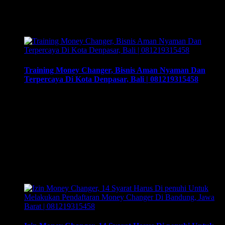
Changer untuk mempersiapkan pengusaha fokus membuka
bisnis money changer dan strategi menjalankan-nya hingga
sukses. Training yang akan memberikan solusi …
Training Money Changer, Bisnis Aman Nyaman Dan
Terpercaya Di Kota Denpasar, Bali | 081219315458
Training Money Changer, Bisnis Aman Nyaman Dan
Terpercaya Di Kota Denpasar, Bali | 081219315458. Training
& Workshop “Kunci Sukses Membuka Bisnis Money
Changer” | 081219315458. ArthEx Consulting kembali
menyelenggarakan program Training & Workshop Kunci
Sukses Membuka Bisnis Money Changer untuk
mempersiapkan pengusaha fokus membuka bisnis money
changer dan strategi menjalankan-nya hingga sukses.
Training yang akan memberikan solusi tepat bagi Anda …